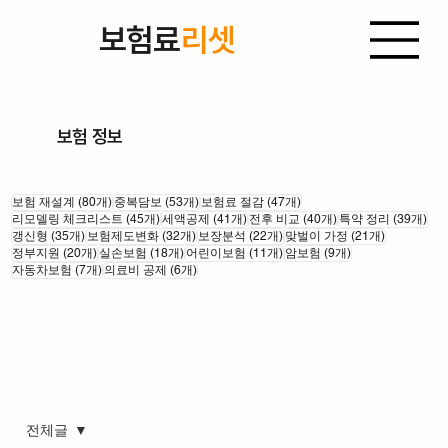
보험료
리셋
보험 정보
게시물 80개
게시물 53개
게시물 47개
보험 재설계
(80개)
중복담보
(53개)
보험료 절감
(47개)
게시물 45개
게시물 41개
게시물 40개
게시
리모델링 체크리스트
(45개)
세액공제
(41개)
전후 비교
(40개)
특약 정리
(39개)
게시물 35개
게시물 32개
게시물 22개
게시물 21
갱신형
(35개)
보험제도변화
(32개)
보장분석
(22개)
맞벌이 가정
(21개)
게시물 20개
게시물 18개
게시물 11개
게시물 9개
정부지원
(20개)
실손보험
(18개)
어린이보험
(11개)
암보험
(9개)
게시물 7개
게시물 6개
자동차보험
(7개)
의료비 공제
(6개)
전체글