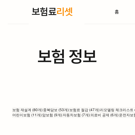
보험료
리셋
홈
보험 정보
게시물 80개
게시물 53개
게시물 47개
보험 재설계
(80개)
중복담보
(53개)
보험료 절감
(47개)
리모델링 체크리스트
게시물 11개
게시물 9개
게시물 7개
게시물 6
어린이보험
(11개)
암보험
(9개)
자동차보험
(7개)
의료비 공제
(6개)
운전자보