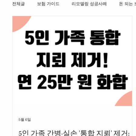
전체글
보험 가이드
리모델링 성공사례
돈 되는
5월 6일
5인 가족 간병·실손 '통합 지뢰' 제거: