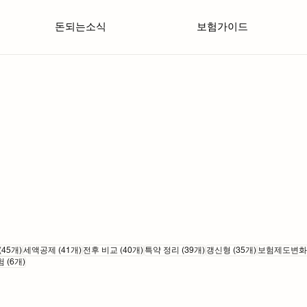
돈되는소식
보험가이드
게시물 45개
게시물 41개
게시물 40개
게시물 39개
게시물 35개
(45개)
세액공제
(41개)
전후 비교
(40개)
특약 정리
(39개)
갱신형
(35개)
보험제도변화
개
게시물 6개
험
(6개)