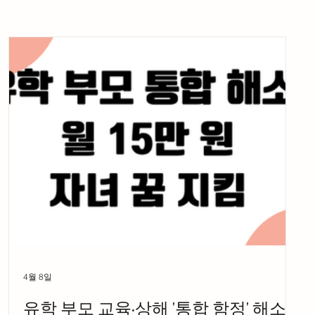
4월 8일
유학 부모 교육·상해 '통합 함정' 해소: