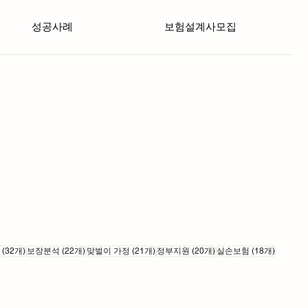
성공사례
보험설계사모집
게시물 32개
게시물 22개
게시물 21개
게시물 20개
게시물 1
(32개)
보장분석
(22개)
맞벌이 가정
(21개)
정부지원
(20개)
실손보험
(18개)