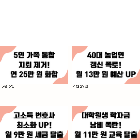
5월 6일
4월 29일
5인 가족 간병·실손 '통합 지뢰' 제
40대 농업인 농기계 '갱신 함정'
거: 연 25만 원 감소 가족 화합 성
폭로: 월 13만 원 비용 조정 농가
공
예산 UP