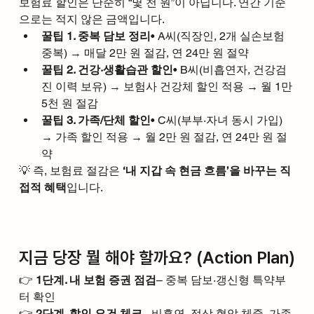
보험료 할인은 단순히 “몇 천 원”이 아닙니다. 연간 기준
으로는 적지 않은 금액입니다.
꿀팁 1. 중복 담보 정리
• A씨(직장인, 2개 실손보험 
중복) → 매달 2만 원 절감, 연 24만 원 절약
꿀팁 2. 건강·생활습관 할인
• B씨(비흡연자, 건강검
진 이력 보유) → 보험사 건강체 할인 적용 → 월 1만
5천 원 절감
꿀팁 3. 가족/단체 할인
• C씨(부부·자녀 동시 가입) 
→ 가족 할인 적용 → 월 2만 원 절감, 연 24만 원 절
약
💡 즉, 보험료 절감은 
‘내 지갑 속 현금 흐름’을 바꾸는 직
접적 혜택
입니다.
지금 당장 뭘 해야 할까요? (Action Plan)
👉 
1단계. 내 보험 증권 점검
– 중복 담보·갱신형 특약부
터 확인
👉 
2단계. 할인 요건 체크
– 비흡연, 정상 혈압·체중, 가족·