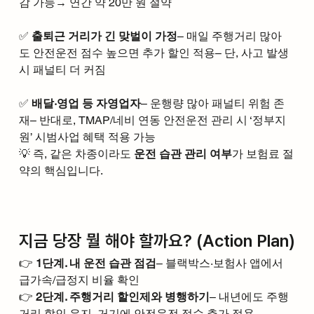
감 가능→ 연간 약 20만 원 절약
✅ 
출퇴근 거리가 긴 맞벌이 가정
– 매일 주행거리 많아
도 안전운전 점수 높으면 추가 할인 적용– 단, 사고 발생 
시 패널티 더 커짐
✅ 
배달·영업 등 자영업자
– 운행량 많아 패널티 위험 존
재– 반대로, TMAP/네비 연동 안전운전 관리 시 ‘정부지
원’ 시범사업 혜택 적용 가능
💡 즉, 같은 차종이라도 
운전 습관 관리 여부
가 보험료 절
약의 핵심입니다.
지금 당장 뭘 해야 할까요? (Action Plan)
👉 
1단계. 내 운전 습관 점검
– 블랙박스·보험사 앱에서 
급가속/급정지 비율 확인
👉 
2단계. 주행거리 할인제와 병행하기
– 내년에도 주행
거리 할인 유지, 거기에 안전운전 점수 추가 적용