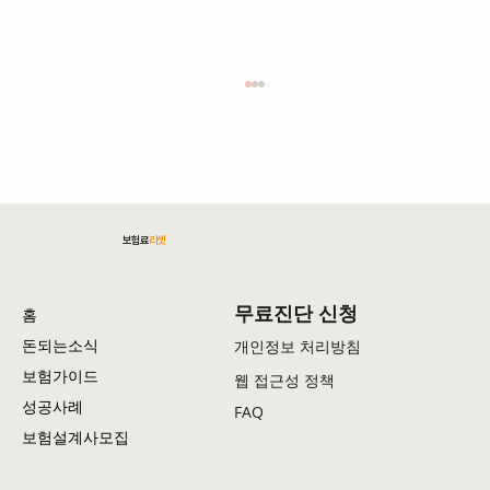
보험료
리셋
무료진단 신청
홈
암보험 가입 전 반드시 알아야 할 것: "일본 중입
돈되는소식
개인정보 처리방침
자 치료는 보험되는데 NK 세포 치료는 왜 안 될
보험가이드
웹 접근성 정책
까?"
성공사례
FAQ
보험설계사모집