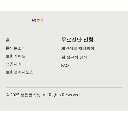
보험료
리셋
무료진단 신청
홈
암보험 가입 전 반드시 알아야 할 것: "일본 중입
돈되는소식
개인정보 처리방침
자 치료는 보험되는데 NK 세포 치료는 왜 안 될
보험가이드
웹 접근성 정책
까?"
성공사례
FAQ
보험설계사모집
© 2025 보험료리셋. All Rights Reserved.