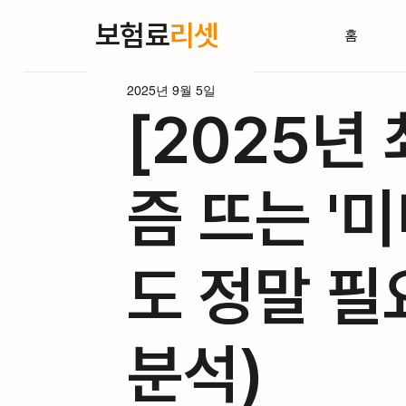
보험료
리셋
홈
2025년 9월 5일
[2025년
즘 뜨는 '
도 정말 필
분석)