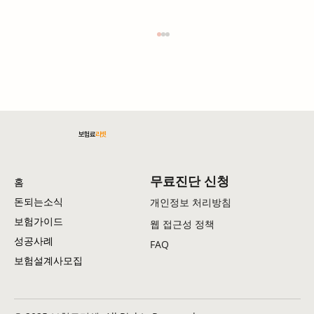
보험료
리셋
무료진단 신청
홈
40대 농업인 농기계 '갱신 함정' 폭로: 월 13만
돈되는소식
개인정보 처리방침
원 비용 조정 농가 예산 UP
보험가이드
웹 접근성 정책
성공사례
FAQ
보험설계사모집