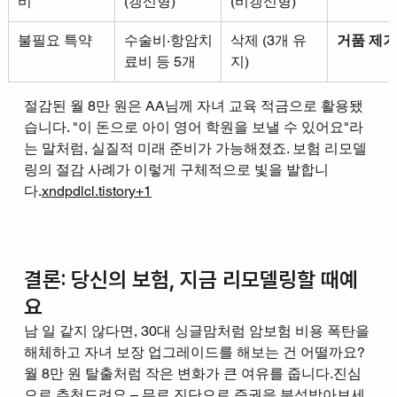
비
(갱신형)
(비갱신형)
불필요 특약
수술비·항암치
삭제 (3개 유
거품 제거
료비 등 5개
지)
절감된 월 8만 원은 AA님께 자녀 교육 적금으로 활용됐
습니다. "이 돈으로 아이 영어 학원을 보낼 수 있어요"라
는 말처럼, 실질적 미래 준비가 가능해졌죠. 보험 리모델
링의 절감 사례가 이렇게 구체적으로 빛을 발합니
다.
xndpdlcl.tistory+1
결론: 당신의 보험, 지금 리모델링할 때예
요
남 일 같지 않다면, 30대 싱글맘처럼 암보험 비용 폭탄을 
해체하고 자녀 보장 업그레이드를 해보는 건 어떨까요? 
월 8만 원 탈출처럼 작은 변화가 큰 여유를 줍니다.진심
으로 추천드려요 – 무료 진단으로 증권을 분석받아보세