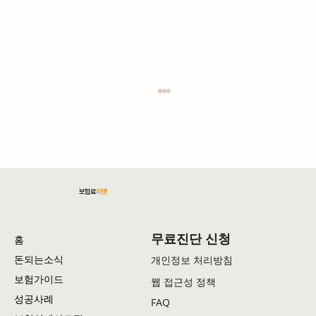
보험료
리셋
무료진단 신청
홈
보험설계사 영업 성공사례｜당신도 가능합니다
돈되는소식
개인정보 처리방침
｜프라임에셋
보험가이드
웹 접근성 정책
성공사례
FAQ