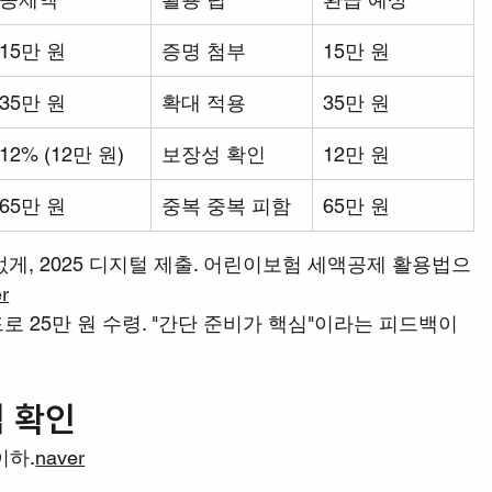
15만 원
증명 첨부
15만 원
35만 원
확대 적용
35만 원
12% (12만 원)
보장성 확인
12만 원
65만 원
중복 중복 피함
65만 원
 없게, 2025 디지털 제출. 어린이보험 세액공제 활용법으
r
로 25만 원 수령. "간단 준비가 핵심"이라는 피드백이 
격 확인
이하.
naver