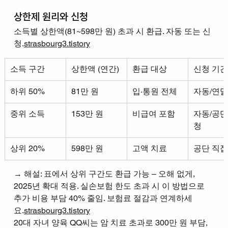
상한제 원리와 신청
소득별 상한액(81~598만 원) 초과 시 환급. 자동 또는 신
청.
strasbourg3.tistory
소득 구간
상한액 (연간)
환급 대상
신청 기간
하위 50%
81만 원
입·통원 전체
자동/연말
중위 소득
153만 원
비급여 포함
자동/공단
청
상위 20%
598만 원
고액 치료
공단 직접
→ 해설: 표에서 상위 구간도 환급 가능 – 오해 없게, 
2025년 확대 적용. 실손보험 한도 초과 시 이 방법으로 
추가 비용 부담 40% 줄임. 보험료 절감과 연계하세
요.
strasbourg3.tistory
20대 자녀 양육 QQ씨는 암 치료 초과로 300만 원 부담, 