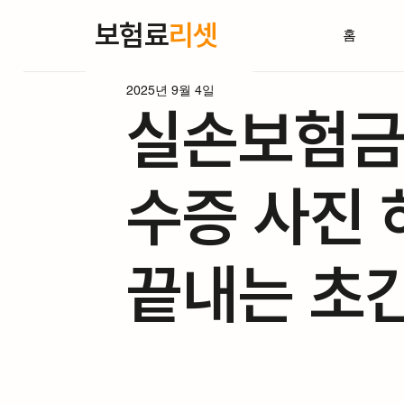
보험료
리셋
홈
2025년 9월 4일
실손보험금 
수증 사진 
끝내는 초