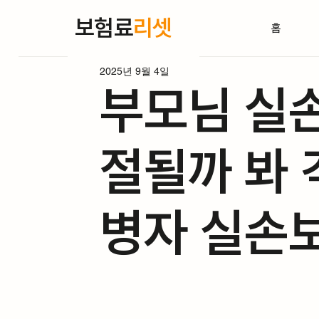
보험료
리셋
홈
2025년 9월 4일
부모님 실손
절될까 봐 
병자 실손보