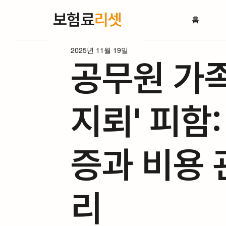
보험료
리셋
홈
2025년 11월 19일
공무원 가족
지뢰' 피함:
증과 비용 
리