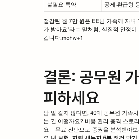
불필요 특약
공제·환급형 등
절감된 월 7만 원은 EE님 가족께 자녀
가 밝아요"라는 말처럼, 실질적 안정이
킵니다.
mohw+1
결론: 공무원 가
피하세요
남 일 같지 않다면, 40대 공무원 가족
는 건 어떨까요? 비용 관리 충격 스
요 – 무료 진단으로 증권을 분석받아보
요.
내 보험, 지뢰 새는지 5분 점검 받기