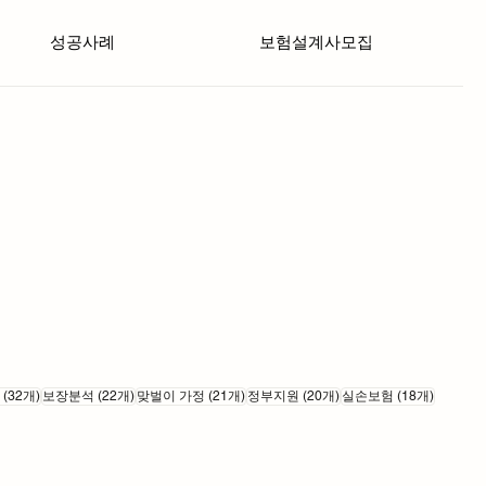
성공사례
보험설계사모집
게시물 32개
게시물 22개
게시물 21개
게시물 20개
게시물 1
(32개)
보장분석
(22개)
맞벌이 가정
(21개)
정부지원
(20개)
실손보험
(18개)