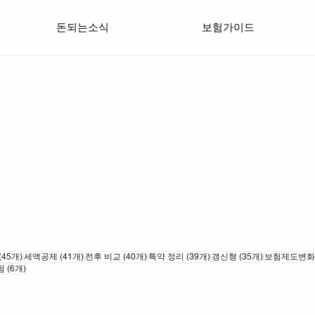
돈되는소식
보험가이드
게시물 45개
게시물 41개
게시물 40개
게시물 39개
게시물 35개
(45개)
세액공제
(41개)
전후 비교
(40개)
특약 정리
(39개)
갱신형
(35개)
보험제도변화
개
게시물 6개
험
(6개)