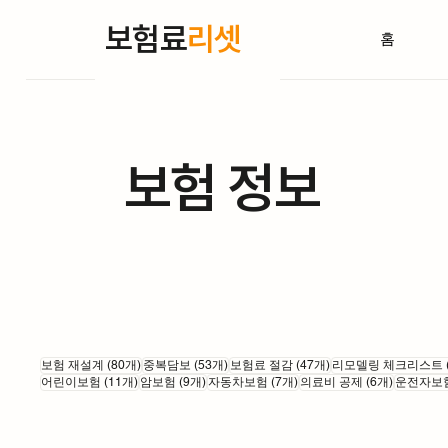
보험료
리셋
홈
보험 정보
게시물 80개
게시물 53개
게시물 47개
보험 재설계
(80개)
중복담보
(53개)
보험료 절감
(47개)
리모델링 체크리스트
게시물 11개
게시물 9개
게시물 7개
게시물 6
어린이보험
(11개)
암보험
(9개)
자동차보험
(7개)
의료비 공제
(6개)
운전자보